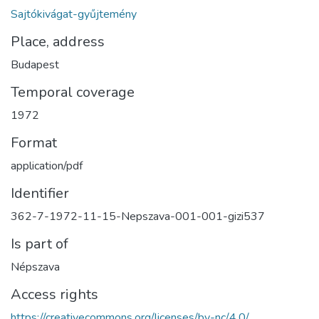
Sajtókivágat-gyűjtemény
Place, address
Budapest
Temporal coverage
1972
Format
application/pdf
Identifier
362-7-1972-11-15-Nepszava-001-001-gizi537
Is part of
Népszava
Access rights
https://creativecommons.org/licenses/by-nc/4.0/