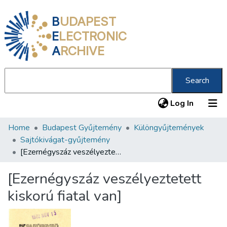
B
UDAPEST
E
LECTRONIC
A
RCHIVE
Search
(current
Log In
Home
Budapest Gyűjtemény
Különgyűjtemények
Communities & Collections
Sajtókivágat-gyűjtemény
All of DSpace
[Ezernégyszáz veszélyeztetett kiskorú fiatal van]
Statistics
[Ezernégyszáz veszélyeztetett
About us
kiskorú fiatal van]