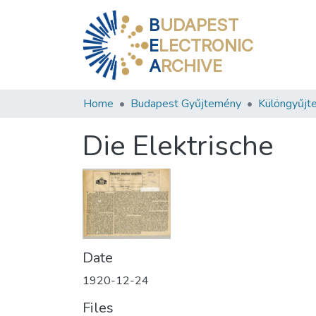
B
UDAPEST
E
LECTRONIC
A
RCHIVE
Home
Budapest Gyűjtemény
Különgyűjt
Die Elektrische
Date
1920-12-24
Files