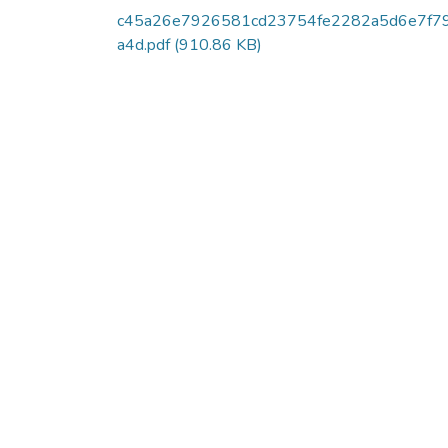
c45a26e7926581cd23754fe2282a5d6e7f7
a4d.pdf
(910.86 KB)