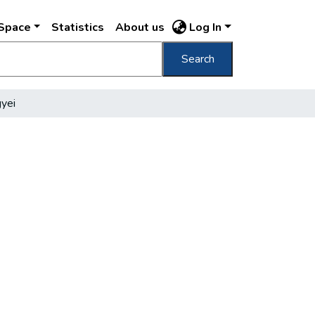
DSpace
Statistics
About us
Log In
Search
gyei