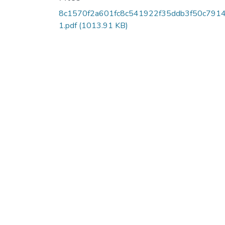
8c1570f2a601fc8c541922f35ddb3f50c791
1.pdf
(1013.91 KB)