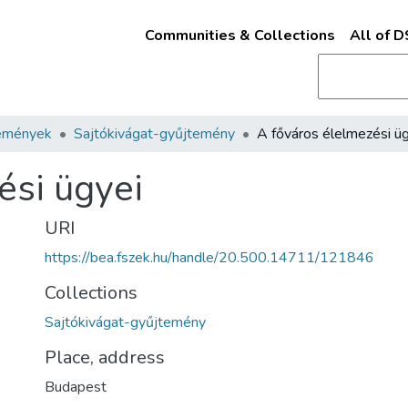
Communities & Collections
All of 
emények
Sajtókivágat-gyűjtemény
A főváros élelmezési ü
ési ügyei
URI
https://bea.fszek.hu/handle/20.500.14711/121846
Collections
Sajtókivágat-gyűjtemény
Place, address
Budapest