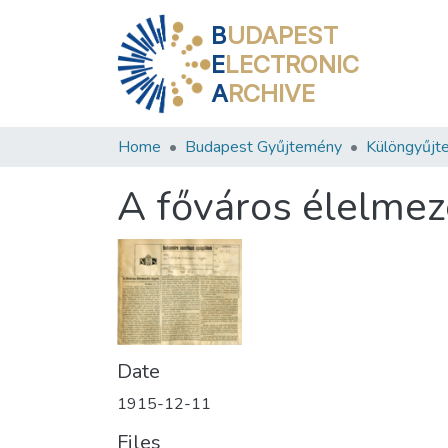
B
UDAPEST
E
LECTRONIC
A
RCHIVE
Home
Budapest Gyűjtemény
Különgyűjt
A főváros élelmez
Date
1915-12-11
Files