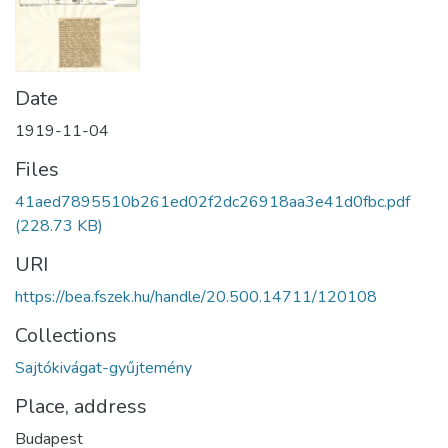
Date
1919-11-04
Files
41aed7895510b261ed02f2dc26918aa3e41d0fbc.pdf
(228.73 KB)
URI
https://bea.fszek.hu/handle/20.500.14711/120108
Collections
Sajtókivágat-gyűjtemény
Place, address
Budapest