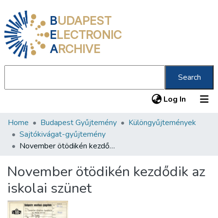
B
UDAPEST
E
LECTRONIC
A
RCHIVE
Search
(current
Log In
Home
Budapest Gyűjtemény
Különgyűjtemények
Communities & Collections
Sajtókivágat-gyűjtemény
All of DSpace
November ötödikén kezdődik az iskolai szünet
Statistics
November ötödikén kezdődik az
About us
iskolai szünet