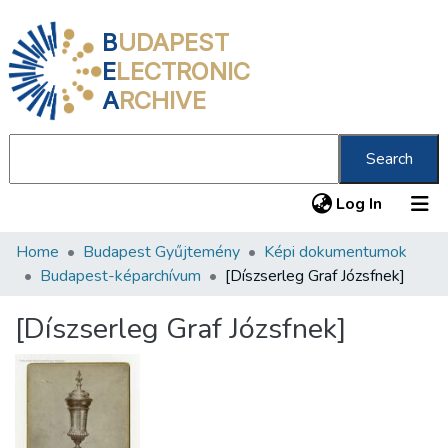
B
UDAPEST
E
LECTRONIC
A
RCHIVE
Search
(current
Log In
Home
Budapest Gyűjtemény
Képi dokumentumok
Communities & Collections
Budapest-képarchívum
[Díszserleg Graf Józsfnek]
All of DSpace
[Díszserleg Graf Józsfnek]
Statistics
About us