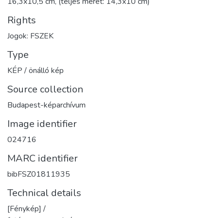
16,3x10,5 cm, (teljes méret: 14,3x10 cm)
Rights
Jogok: FSZEK
Type
KÉP / önálló kép
Source collection
Budapest-képarchívum
Image identifier
024716
MARC identifier
bibFSZ01811935
Technical details
[Fénykép] /