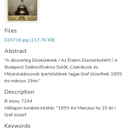
Files
024716.jpg
(117.76 KB)
Abstract
"A díszserleg Elnökünknek / Az Érdem Elismeréséért! / A
Budapest Székesfővárosi Sütők, Czukrászok és
Mézeskalácsosok Ipartelütének tagjai Graf Józsefnek 1899.
évi március 19én."
Description
B. kisny. 7244
Hátlapon korabeli kézírás: "1899 évi Marczius ho 19 én /
Graf Jozsef
Keywords