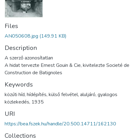
Files
AN050608.jpg
(149.91 KB)
Description
A szerző azonosítatlan
A hidat tervezte Ernest Gouin & Cie, kivitelezte Societé de
Construction de Batignoles
Keywords
közúti híd
,
hídépítés
,
külső felvétel
,
aluljáró
,
gyalogos
közlekedés
,
1935
URI
https://bea.fszek.hu/handle/20.500.14711/162130
Collections