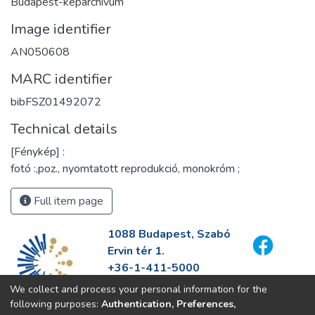
Budapest-képarchívum
Image identifier
AN050608
MARC identifier
bibFSZ01492072
Technical details
[Fénykép] :
fotó :,poz., nyomtatott reprodukció, monokróm ;
Full item page
1088 Budapest, Szabó
Ervin tér 1.
+36-1-411-5000
info@fszek.hu
We collect and process your personal information for the
https://fszek.hu
following purposes:
Authentication, Preferences,