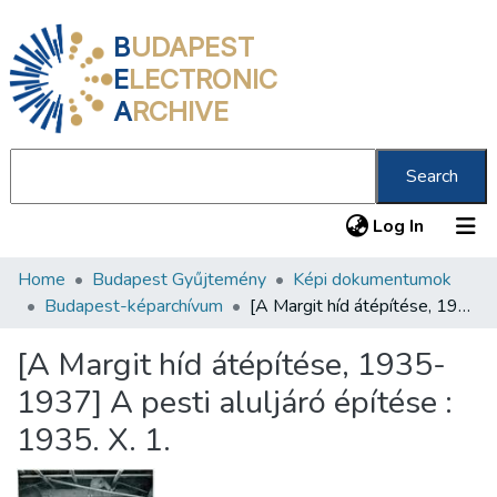
B
UDAPEST
E
LECTRONIC
A
RCHIVE
Search
(current
Log In
Home
Budapest Gyűjtemény
Képi dokumentumok
Communities & Collections
Budapest-képarchívum
[A Margit híd átépítése, 1935-1937] A pesti aluljáró építése : 1935. X. 1.
All of DSpace
[A Margit híd átépítése, 1935-
Statistics
1937] A pesti aluljáró építése :
About us
1935. X. 1.