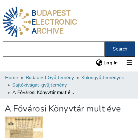
B
UDAPEST
E
LECTRONIC
A
RCHIVE
Search
(current
Log In
Home
Budapest Gyűjtemény
Különgyűjtemények
Communities & Collections
Sajtókivágat-gyűjtemény
All of DSpace
A Fővárosi Könyvtár mult éve
Statistics
A Fővárosi Könyvtár mult éve
About us