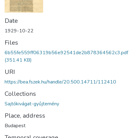
Date
1929-10-22
Files
6b55fe559ff06319b56e92541de2b878364562c3.pdf
(351.41 KB)
URI
https://bea.fszek.hu/handle/20.500.14711/112410
Collections
Sajtókivágat-gyűjtemény
Place, address
Budapest
Temporal coverage