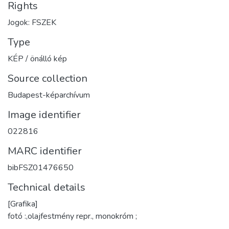
Rights
Jogok: FSZEK
Type
KÉP / önálló kép
Source collection
Budapest-képarchívum
Image identifier
022816
MARC identifier
bibFSZ01476650
Technical details
[Grafika]
fotó :,olajfestmény repr., monokróm ;