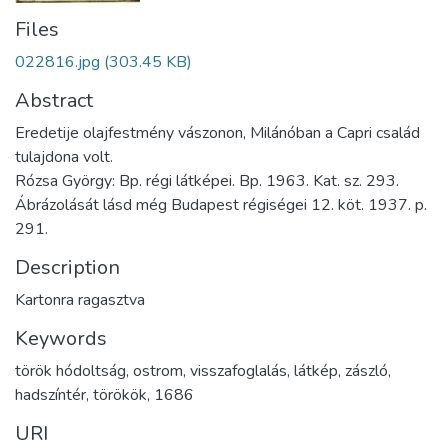
Files
022816.jpg
(303.45 KB)
Abstract
Eredetije olajfestmény vászonon, Milánóban a Capri család
tulajdona volt.
Rózsa György: Bp. régi látképei. Bp. 1963. Kat. sz. 293.
Ábrázolását lásd még Budapest régiségei 12. köt. 1937. p.
291.
Description
Kartonra ragasztva
Keywords
török hódoltság
,
ostrom
,
visszafoglalás
,
látkép
,
zászló
,
hadszíntér
,
törökök
,
1686
URI