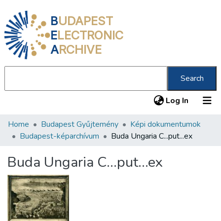
B
UDAPEST
E
LECTRONIC
A
RCHIVE
Search
(current
Log In
Home
Budapest Gyűjtemény
Képi dokumentumok
Communities & Collections
Budapest-képarchívum
Buda Ungaria C...put...ex
All of DSpace
Buda Ungaria C...put...ex
Statistics
About us