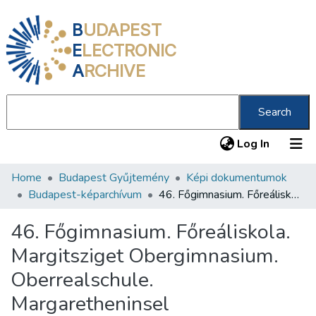
B
UDAPEST
E
LECTRONIC
A
RCHIVE
Search
(current
Log In
Home
Budapest Gyűjtemény
Képi dokumentumok
Communities & Collections
Budapest-képarchívum
46. Főgimnasium. Főreáliskola. Margitsziget Obergimnasium. Oberrealschule. Margaretheninsel
All of DSpace
46. Főgimnasium. Főreáliskola.
Statistics
Margitsziget Obergimnasium.
About us
Oberrealschule.
Margaretheninsel