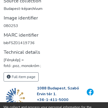
Source collection
Budapest-képarchívum
Image identifier
080253
MARC identifier
bibFSZ01419736
Technical details
[Fénykép] =
fotó :,poz., monokróm ;
Full item page
1088 Budapest, Szabó
Ervin tér 1.
+36-1-411-5000
info@fszek.hu
We collect and process your personal information for the