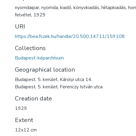
nyomdaipar
,
nyomda
,
kiadó
,
könyvkiadás
,
hírlapkiadás
,
hom
felvétel
,
1929
URI
https://bea.fszek.hu/handle/20.500.14711/159108
Collections
Budapest-képarchívum
Geographical location
Budapest. 5. kerület. Károlyi utca 14.
Budapest. 5. kerület. Ferenczy István utca
Creation date
1929
Extent
12x12 cm