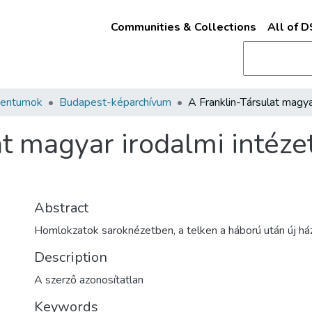
Communities & Collections
All of 
mentumok
Budapest-képarchívum
at magyar irodalmi intéz
Abstract
Homlokzatok saroknézetben, a telken a háború után új ház
Description
A szerző azonosítatlan
Keywords