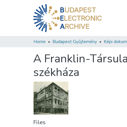
B
UDAPEST
E
LECTRONIC
A
RCHIVE
Home
Budapest Gyűjtemény
Képi doku
A Franklin-Társul
székháza
Files