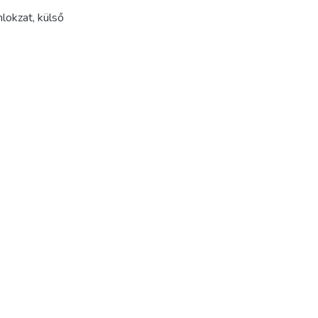
lokzat
,
külső