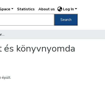
DSpace
Statistics
About us
Log In
Search
A Franklin-Társulat magyar irodalmi intézet és könyvnyomda székháza
et és könyvnyomda
 épült.