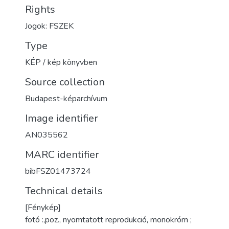
Rights
Jogok: FSZEK
Type
KÉP / kép könyvben
Source collection
Budapest-képarchívum
Image identifier
AN035562
MARC identifier
bibFSZ01473724
Technical details
[Fénykép]
fotó :,poz., nyomtatott reprodukció, monokróm ;