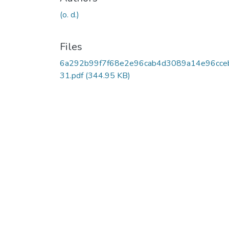
(o. d.)
Files
6a292b99f7f68e2e96cab4d3089a14e96cce
31.pdf
(344.95 KB)