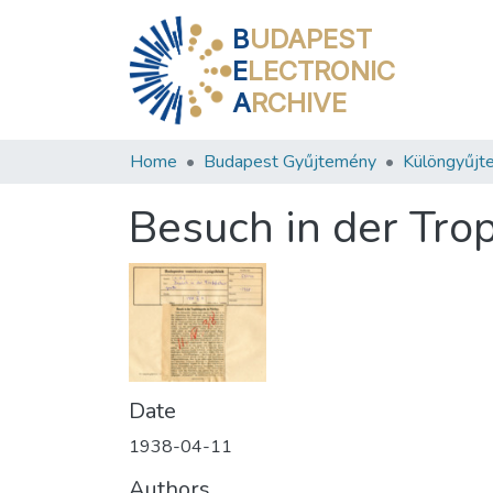
B
UDAPEST
E
LECTRONIC
A
RCHIVE
Home
Budapest Gyűjtemény
Különgyűjt
Besuch in der Trop
Date
1938-04-11
Authors