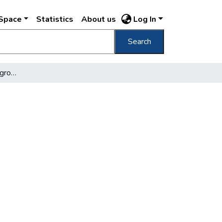
DSpace
Statistics
About us
Log In
Search
Besuch in der Tropisteingrotte im Pálvölgy