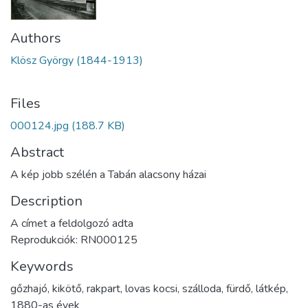
Authors
Klösz György (1844-1913)
Files
000124.jpg
(188.7 KB)
Abstract
A kép jobb szélén a Tabán alacsony házai
Description
A címet a feldolgozó adta
Reprodukciók: RN000125
Keywords
gőzhajó
,
kikötő
,
rakpart
,
lovas kocsi
,
szálloda
,
fürdő
,
látkép
,
1880-as évek