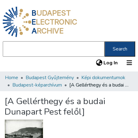
B
UDAPEST
E
LECTRONIC
A
RCHIVE
Search
(current
Log In
Home
Budapest Gyűjtemény
Képi dokumentumok
Communities & Collections
Budapest-képarchívum
[A Gellérthegy és a budai Dunapart Pest felől]
All of DSpace
[A Gellérthegy és a budai
Statistics
Dunapart Pest felől]
About us