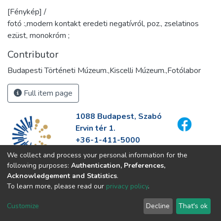
[Fénykép] /
fotó :,modern kontakt eredeti negatívról, poz., zselatinos
ezüst, monokróm ;
Contributor
Budapesti Történeti Múzeum.,Kiscelli Múzeum.,Fotólabor
Full item page
1088 Budapest, Szabó
Ervin tér 1.
+36-1-411-5000
info@fszek.hu
We collect and process your personal information for the
https://fszek.hu
following purposes:
Authentication, Preferences,
Acknowledgement and Statistics
.
To learn more, please read our
privacy policy
.
Customize
Decline
That's ok