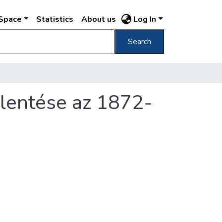
DSpace
Statistics
About us
Log In
Search
elentése az 1872-