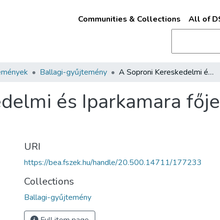
Communities & Collections
All of 
emények
Ballagi-gyűjtemény
A Soproni Kereskedelmi és Iparkamara főjelentése az 1872-dik évről
delmi és Iparkamara főj
URI
https://bea.fszek.hu/handle/20.500.14711/177233
Collections
Ballagi-gyűjtemény