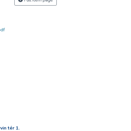
Full item page
df
in tér 1.