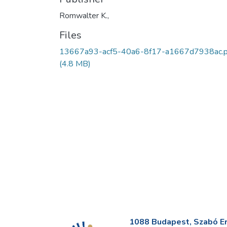
Romwalter K.,
Files
13667a93-acf5-40a6-8f17-a1667d7938ac.p
(4.8 MB)
1088 Budapest, Szabó Erv