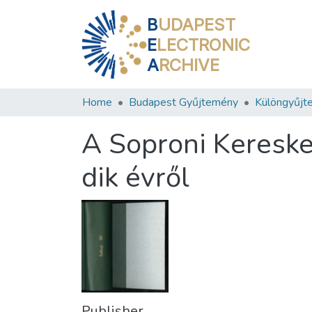
B
UDAPEST
E
LECTRONIC
A
RCHIVE
Home
Budapest Gyűjtemény
Különgyűjt
A Soproni Kereske
dik évről
Publisher