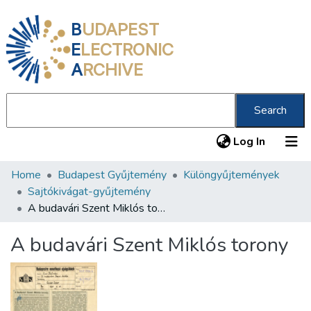
B
UDAPEST
E
LECTRONIC
A
RCHIVE
Search
(current
Log In
Home
Budapest Gyűjtemény
Különgyűjtemények
Communities & Collections
Sajtókivágat-gyűjtemény
All of DSpace
A budavári Szent Miklós torony
Statistics
A budavári Szent Miklós torony
About us