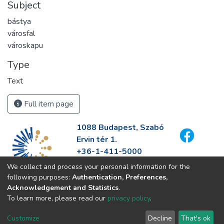
Subject
bástya
városfal
városkapu
Type
Text
Full item page
1088 Budapest, Szabó
Ervin tér 1.
+36-1-411-5000
info@fszek.hu
We collect and process your personal information for the
https://fszek.hu
following purposes:
Authentication, Preferences,
Acknowledgement and Statistics
.
To learn more, please read our
privacy policy
.
Customize
Decline
That's ok