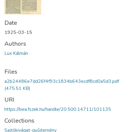
Date
1925-03-15
Authors
Lux Kálmán
Files
a2b24486e7dd26f4f93c1834b643ecdf8cd0a5d3.pdf
(475.51 KB)
URI
https://bea.fszek.hu/handle/20.500.14711/101135
Collections
Sajtókivágat-gyűjtemény