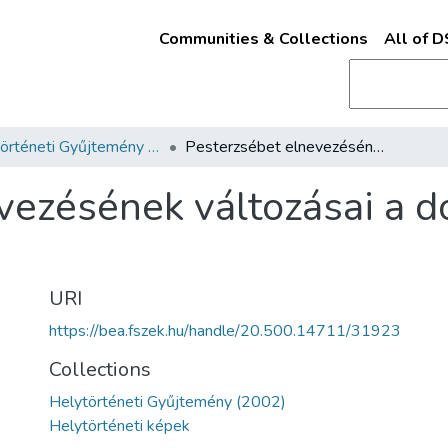
Communities & Collections
All of 
Helytörténeti Gyűjtemény (2002)
Pesterzsébet elnevezésének változásai a dokumentumok tükrében
evezésének változásai a
URI
https://bea.fszek.hu/handle/20.500.14711/31923
Collections
Helytörténeti Gyűjtemény (2002)
Helytörténeti képek