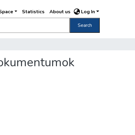
DSpace
Statistics
About us
Log In
Search
 dokumentumok