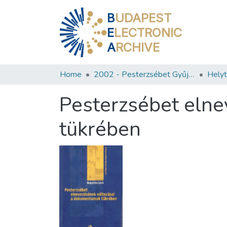
B
UDAPEST
E
LECTRONIC
A
RCHIVE
Home
2002 - Pesterzsébet Gyűjtemény
Pesterzsébet eln
tükrében