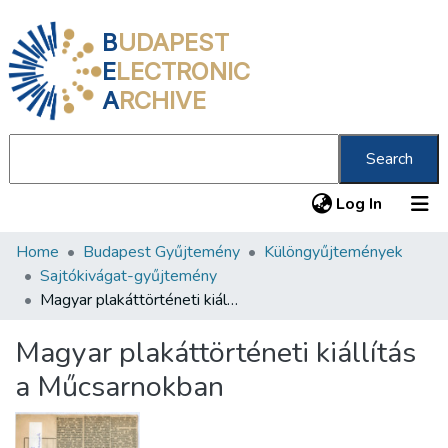
B
UDAPEST
E
LECTRONIC
A
RCHIVE
Search
(current
Log In
Home
Budapest Gyűjtemény
Különgyűjtemények
Communities & Collections
Sajtókivágat-gyűjtemény
All of DSpace
Magyar plakáttörténeti kiállítás a Műcsarnokban
Statistics
Magyar plakáttörténeti kiállítás
About us
a Műcsarnokban