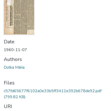
Date
1960-11-07
Authors
Dutka Mária
Files
c57fd65677f6102a0e33b5ff3411e392b678de92.pdf
(799.82 KB)
URI