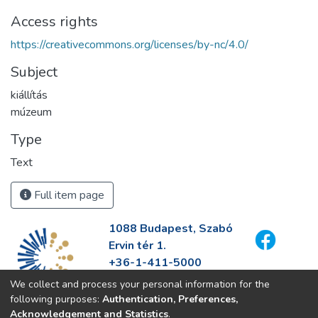
Access rights
https://creativecommons.org/licenses/by-nc/4.0/
Subject
kiállítás
múzeum
Type
Text
Full item page
1088 Budapest, Szabó
Ervin tér 1.
+36-1-411-5000
info@fszek.hu
We collect and process your personal information for the
https://fszek.hu
following purposes:
Authentication, Preferences,
Acknowledgement and Statistics
.