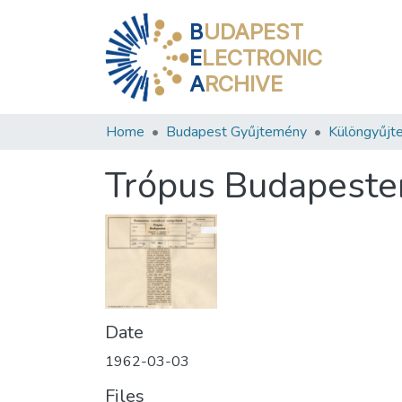
B
UDAPEST
E
LECTRONIC
A
RCHIVE
Home
Budapest Gyűjtemény
Különgyűjt
Trópus Budapeste
Date
1962-03-03
Files