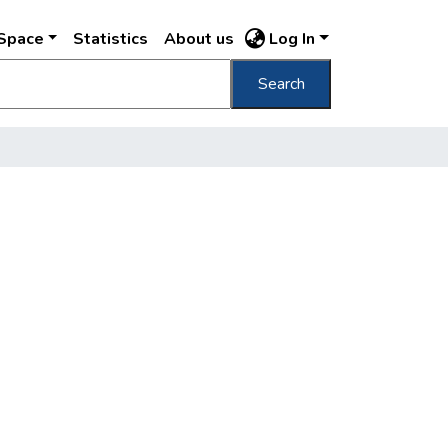
DSpace
Statistics
About us
Log In
Search