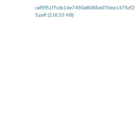
caf9f51f7ccb14e7490a8066e070ee1475cf2
5.pdf
(216.53 KB)