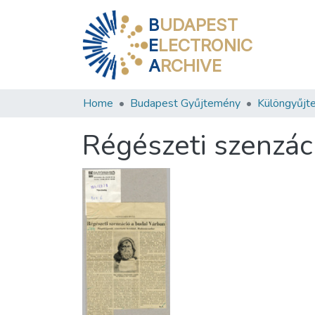
B
UDAPEST
E
LECTRONIC
A
RCHIVE
Home
Budapest Gyűjtemény
Különgyűjt
Régészeti szenzác