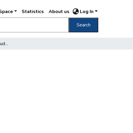
DSpace
Statistics
About us
Log In
Search
Régészeti szenzáció a budai Várban