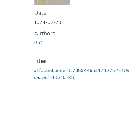
Date
1974-02-28
Authors
B. G.
Files
a1f00b5bdd8ec0a7d89446a31742762740
dad.pdf
(496.83 KB)