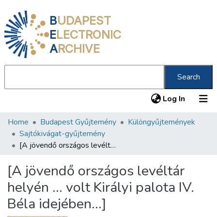
B
UDAPEST
E
LECTRONIC
A
RCHIVE
Search
(current
Log In
Home
Budapest Gyűjtemény
Különgyűjtemények
Communities & Collections
Sajtókivágat-gyűjtemény
All of DSpace
[A jövendő országos levéltár helyén … volt Királyi palota IV. Béla idejében...]
Statistics
[A jövendő országos levéltár
About us
helyén … volt Királyi palota IV.
Béla idejében...]