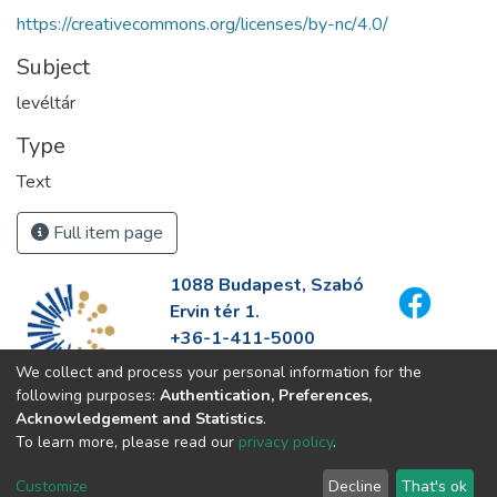
https://creativecommons.org/licenses/by-nc/4.0/
Subject
levéltár
Type
Text
Full item page
1088 Budapest, Szabó
Ervin tér 1.
+36-1-411-5000
info@fszek.hu
We collect and process your personal information for the
https://fszek.hu
following purposes:
Authentication, Preferences,
Acknowledgement and Statistics
.
To learn more, please read our
privacy policy
.
Customize
Decline
That's ok