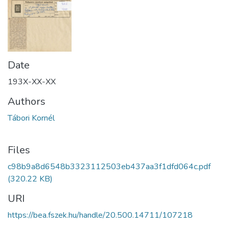
Date
193X-XX-XX
Authors
Tábori Kornél
Files
c98b9a8d6548b3323112503eb437aa3f1dfd064c.pdf
(320.22 KB)
URI
https://bea.fszek.hu/handle/20.500.14711/107218