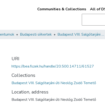
Communities & Collections
All of 
mentumok
Budapesti sírkertek
Budapest VIII. Salgótarjáni úti Neológ Zsidó Temető
URI
https://bea.fszek.hu/handle/20.500.14711/61527
Collections
Budapest VIII. Salgótarjáni úti Neológ Zsidó Temető
Location, address
Budapest VIII. Salgótarjáni úti Neológ Zsidó Temető