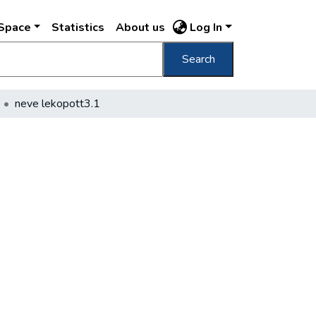
DSpace
Statistics
About us
Log In
Search
neve lekopott3.1