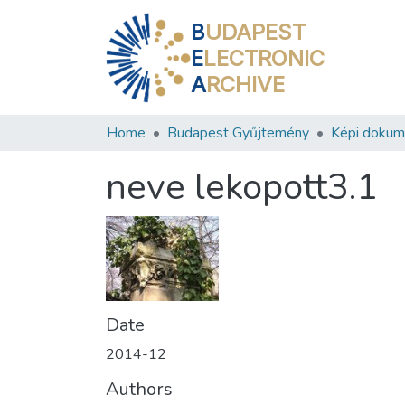
B
UDAPEST
E
LECTRONIC
A
RCHIVE
Home
Budapest Gyűjtemény
Képi doku
neve lekopott3.1
Date
2014-12
Authors