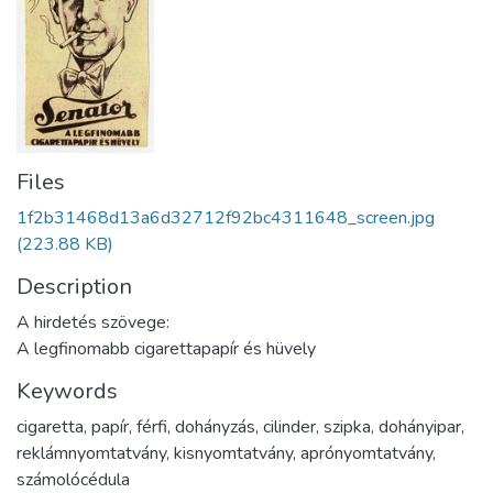
Files
1f2b31468d13a6d32712f92bc4311648_screen.jpg
(223.88 KB)
Description
A hirdetés szövege:
A legfinomabb cigarettapapír és hüvely
Keywords
cigaretta
,
papír
,
férfi
,
dohányzás
,
cilinder
,
szipka
,
dohányipar
,
reklámnyomtatvány
,
kisnyomtatvány
,
aprónyomtatvány
,
számolócédula