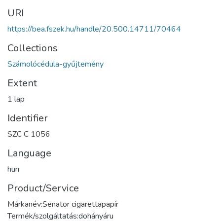
URI
https://bea.fszek.hu/handle/20.500.14711/70464
Collections
Számolócédula-gyűjtemény
Extent
1 lap
Identifier
SZC C 1056
Language
hun
Product/Service
Márkanév:Senator cigarettapapír
Termék/szolgáltatás:dohányáru