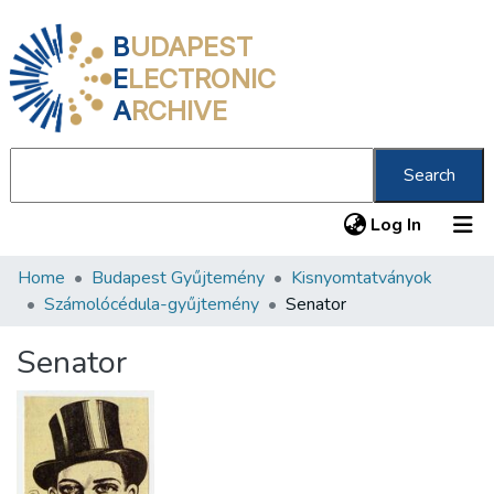
B
UDAPEST
E
LECTRONIC
A
RCHIVE
Search
(current
Log In
Home
Budapest Gyűjtemény
Kisnyomtatványok
Communities & Collections
Számolócédula-gyűjtemény
Senator
All of DSpace
Senator
Statistics
About us