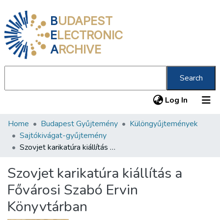
B
UDAPEST
E
LECTRONIC
A
RCHIVE
Search
(current
Log In
Home
Budapest Gyűjtemény
Különgyűjtemények
Communities & Collections
Sajtókivágat-gyűjtemény
All of DSpace
Szovjet karikatúra kiállítás a Fővárosi Szabó Ervin Könyvtárban
Statistics
Szovjet karikatúra kiállítás a
About us
Fővárosi Szabó Ervin
Könyvtárban