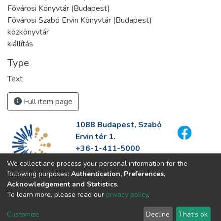
Fővárosi Könyvtár (Budapest)
Fővárosi Szabó Ervin Könyvtár (Budapest)
közkönyvtár
kiállítás
Type
Text
Full item page
1088 Budapest, Szabó
Ervin tér 1.
+36-1-411-5000
info@fszek.hu
We collect and process your personal information for the
https://fszek.hu
following purposes:
Authentication, Preferences,
Acknowledgement and Statistics
.
To learn more, please read our
privacy policy
.
Customize
Decline
That's ok