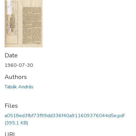
Date
1960-07-30
Authors
Tabák András
Files
a0518ed3fbf73f99dd336f40a911609376044d5e.pdf
(395.1 KB)
URI