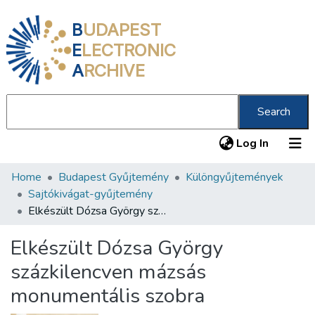
B
UDAPEST
E
LECTRONIC
A
RCHIVE
Search
(current
Log In
Home
Budapest Gyűjtemény
Különgyűjtemények
Communities & Collections
Sajtókivágat-gyűjtemény
All of DSpace
Elkészült Dózsa György százkilencven mázsás monumentális szobra
Statistics
Elkészült Dózsa György
About us
százkilencven mázsás
monumentális szobra