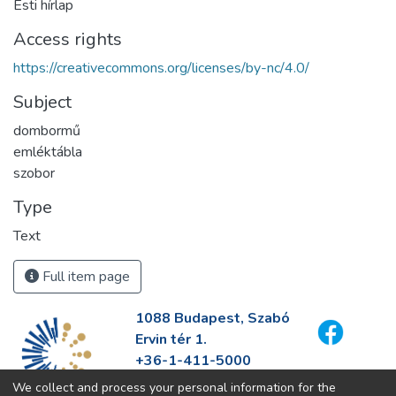
Esti hírlap
Access rights
https://creativecommons.org/licenses/by-nc/4.0/
Subject
dombormű
emléktábla
szobor
Type
Text
Full item page
1088 Budapest, Szabó
Ervin tér 1.
+36-1-411-5000
info@fszek.hu
We collect and process your personal information for the