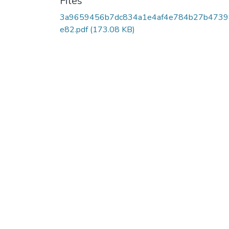
Files
3a9659456b7dc834a1e4af4e784b27b473
e82.pdf
(173.08 KB)