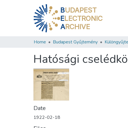
B
UDAPEST
E
LECTRONIC
A
RCHIVE
Home
Budapest Gyűjtemény
Különgyűjt
Hatósági cselédközv
Date
1922-02-18