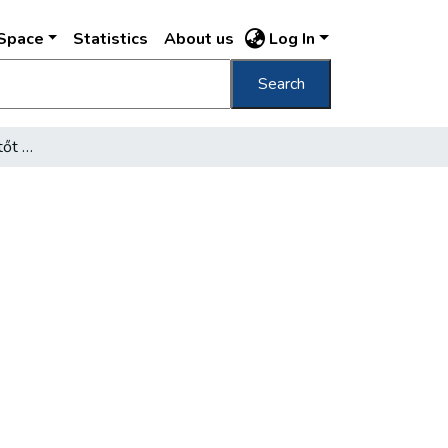
DSpace
Statistics
About us
Log In
Search
Hatósági cselédközvetítőt állít fel a főváros