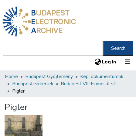
B
UDAPEST
E
LECTRONIC
A
RCHIVE
Search
(current
Log In
Home
Budapest Gyűjtemény
Képi dokumentumok
Communities & Collections
Budapesti sírkertek
Budapest VIII Fiumei út sírkert 3. rész
All of DSpace
Pigler
Statistics
Pigler
About us