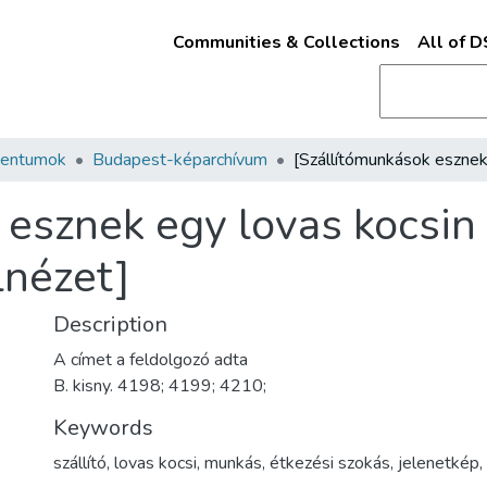
Communities & Collections
All of 
mentumok
Budapest-képarchívum
esznek egy lovas kocsin b
lnézet]
Description
A címet a feldolgozó adta
B. kisny. 4198; 4199; 4210;
Keywords
szállító
,
lovas kocsi
,
munkás
,
étkezési szokás
,
jelenetkép
,