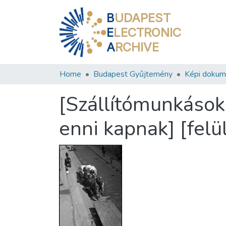
B
UDAPEST
E
LECTRONIC
A
RCHIVE
Home
Budapest Gyűjtemény
Képi doku
[Szállítómunkások 
enni kapnak] [felü