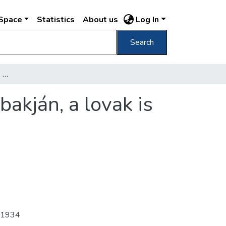
DSpace
Statistics
About us
Log In
Search
[Szállítómunkások esznek egy lovas kocsin bakján, a lovak is enni kapnak] [felülnézet]
akján, a lovak is
1934