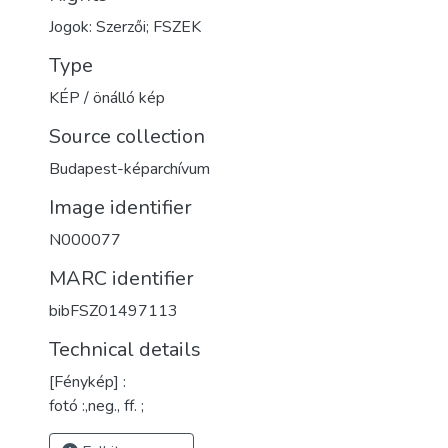
Jogok: Szerzői; FSZEK
Type
KÉP / önálló kép
Source collection
Budapest-képarchívum
Image identifier
N000077
MARC identifier
bibFSZ01497113
Technical details
[Fénykép] :
fotó :,neg., ff. ;