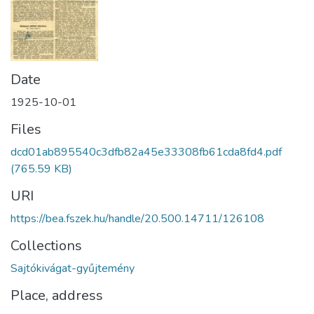
Date
1925-10-01
Files
dcd01ab895540c3dfb82a45e33308fb61cda8fd4.pdf
(765.59 KB)
URI
https://bea.fszek.hu/handle/20.500.14711/126108
Collections
Sajtókivágat-gyűjtemény
Place, address