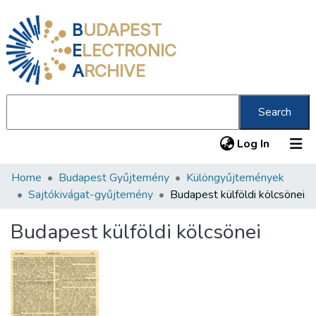
B
UDAPEST
E
LECTRONIC
A
RCHIVE
Search
(current
Log In
Home
Budapest Gyűjtemény
Különgyűjtemények
Communities & Collections
Sajtókivágat-gyűjtemény
Budapest külföldi kölcsönei
All of DSpace
Budapest külföldi kölcsönei
Statistics
About us