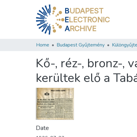
B
UDAPEST
E
LECTRONIC
A
RCHIVE
Home
Budapest Gyűjtemény
Különgyűjt
Kő-, réz-, bronz-, 
kerültek elő a Tab
Date