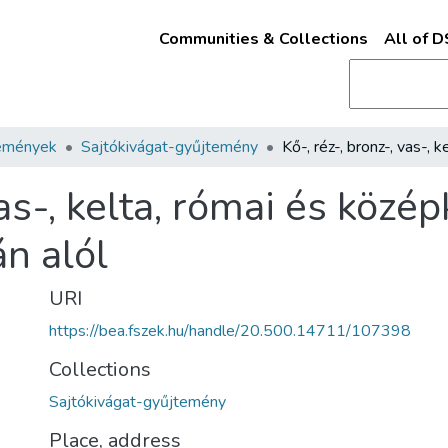
Communities & Collections
All of 
emények
Sajtókivágat-gyűjtemény
vas-, kelta, római és közé
án alól
URI
https://bea.fszek.hu/handle/20.500.14711/107398
Collections
Sajtókivágat-gyűjtemény
Place, address