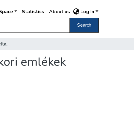
DSpace
Statistics
About us
Log In
Search
Kő-, réz-, bronz-, vas-, kelta, római és középkori emlékek kerültek elő a Tabán alól
pkori emlékek