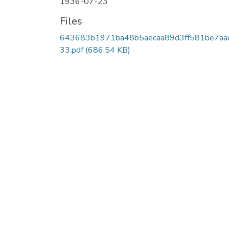
1936-07-23
Files
643683b1971ba48b5aecaa89d3ff581be7aa
33.pdf
(686.54 KB)