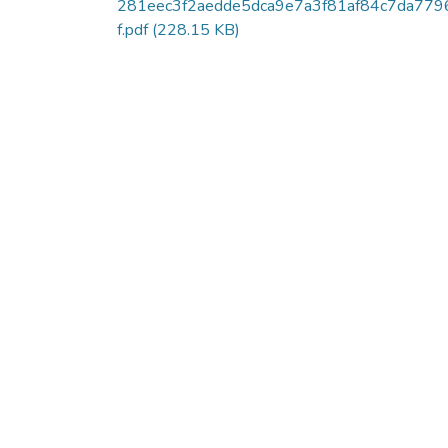
281eec3f2aedde5dca9e7a3f81af84c7da779
f.pdf
(228.15 KB)