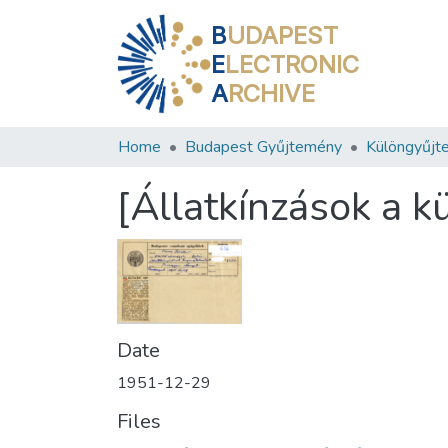
B
UDAPEST
E
LECTRONIC
A
RCHIVE
Home
Budapest Gyűjtemény
Különgyűjt
[Állatkínzások a 
Date
1951-12-29
Files