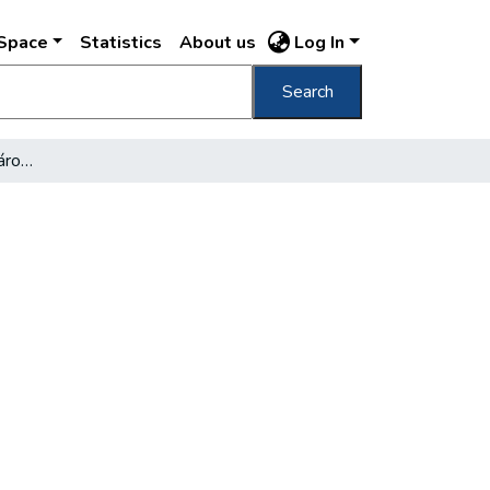
DSpace
Statistics
About us
Log In
Search
[Állatkínzások a külső városrészekben]