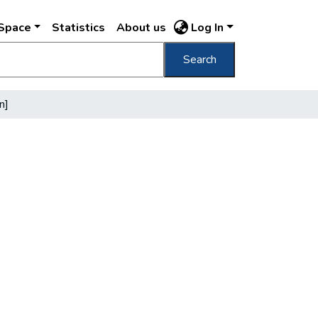
DSpace
Statistics
About us
Log In
Search
n]