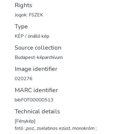
Rights
Jogok: FSZEK
Type
KÉP / önálló kép
Source collection
Budapest-képarchívum
Image identifier
020276
MARC identifier
bibFOT00000513
Technical details
[Fénykép]
fotó :,poz., zselatinos ezüst, monokróm ;