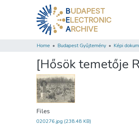
B
UDAPEST
E
LECTRONIC
A
RCHIVE
Home
Budapest Gyűjtemény
Képi doku
[Hősök temetője 
Files
020276.jpg
(238.48 KB)