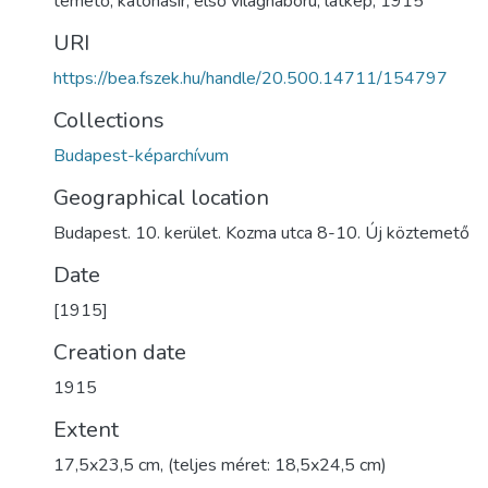
temető
,
katonasír
,
első világháború
,
látkép
,
1915
URI
https://bea.fszek.hu/handle/20.500.14711/154797
Collections
Budapest-képarchívum
Geographical location
Budapest. 10. kerület. Kozma utca 8-10. Új köztemető
Date
[1915]
Creation date
1915
Extent
17,5x23,5 cm, (teljes méret: 18,5x24,5 cm)