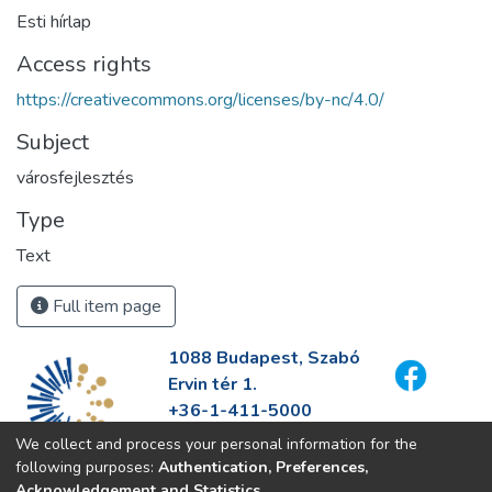
Esti hírlap
Access rights
https://creativecommons.org/licenses/by-nc/4.0/
Subject
városfejlesztés
Type
Text
Full item page
1088 Budapest, Szabó
Ervin tér 1.
+36-1-411-5000
info@fszek.hu
We collect and process your personal information for the
https://fszek.hu
following purposes:
Authentication, Preferences,
Acknowledgement and Statistics
.