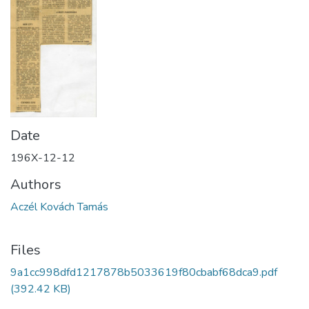
Date
196X-12-12
Authors
Aczél Kovách Tamás
Files
9a1cc998dfd1217878b5033619f80cbabf68dca9.pdf
(392.42 KB)