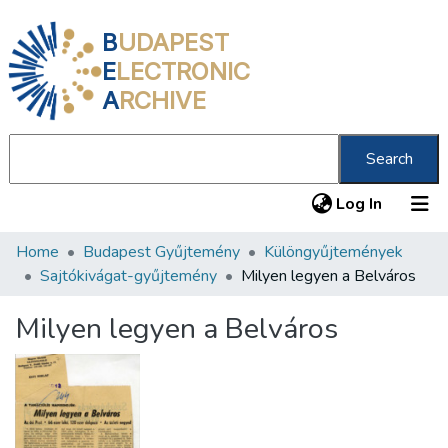
B
UDAPEST
E
LECTRONIC
A
RCHIVE
Search
(current
Log In
Home
Budapest Gyűjtemény
Különgyűjtemények
Communities & Collections
Sajtókivágat-gyűjtemény
Milyen legyen a Belváros
All of DSpace
Milyen legyen a Belváros
Statistics
About us