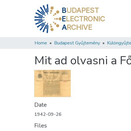
B
UDAPEST
E
LECTRONIC
A
RCHIVE
Home
Budapest Gyűjtemény
Különgyűjt
Mit ad olvasni a F
Date
1942-09-26
Files