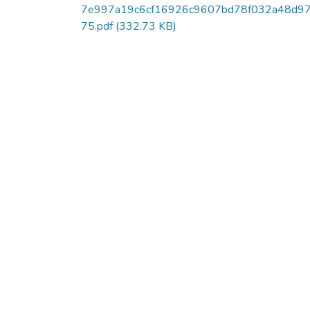
7e997a19c6cf16926c9607bd78f032a48d97
75.pdf
(332.73 KB)