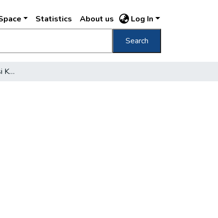
DSpace
Statistics
About us
Log In
Search
Mit ad olvasni a Fővárosi Könyvtár