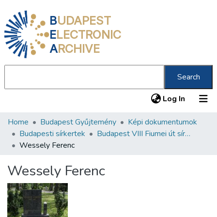
B
UDAPEST
E
LECTRONIC
A
RCHIVE
Search
(current
Log In
Home
Budapest Gyűjtemény
Képi dokumentumok
Communities & Collections
Budapesti sírkertek
Budapest VIII Fiumei út sírkert 2. rész
All of DSpace
Wessely Ferenc
Statistics
Wessely Ferenc
About us