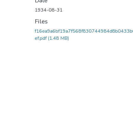
Date
1934-08-31
Files
f16ea9a6bf19a7f568f830744984d8b0433b
ef.pdf
(1.48 MB)