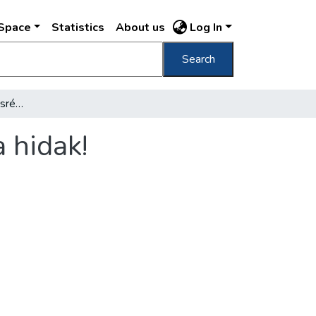
DSpace
Statistics
About us
Log In
Search
Négy új és modern városrészt teremtenek a hidak!
 hidak!