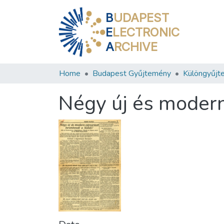
B
UDAPEST
E
LECTRONIC
A
RCHIVE
Home
Budapest Gyűjtemény
Különgyűjt
Négy új és modern