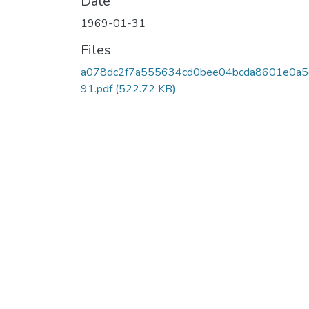
Date
1969-01-31
Files
a078dc2f7a555634cd0bee04bcda8601e0a5
91.pdf
(522.72 KB)