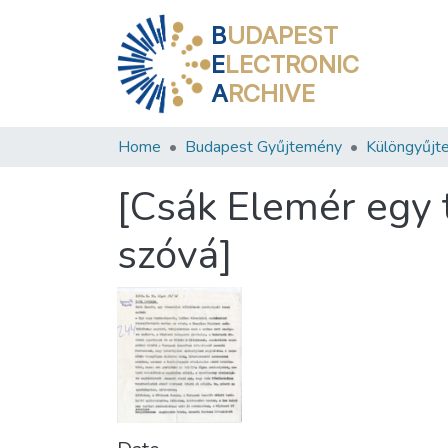
B
UDAPEST
E
LECTRONIC
A
RCHIVE
Home
Budapest Gyűjtemény
Különgyűjt
[Csák Elemér egy 
szóvá]