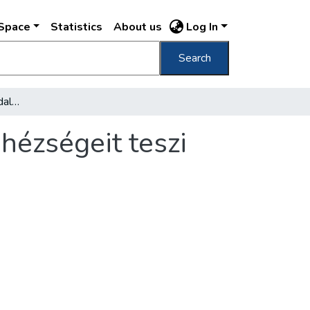
DSpace
Statistics
About us
Log In
Search
[Csák Elemér egy társadalmi vállalkozás nehézségeit teszi szóvá]
hézségeit teszi