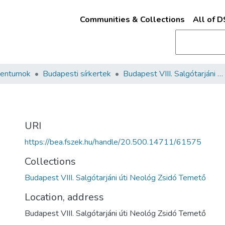
Communities & Collections
All of 
mentumok
Budapesti sírkertek
Budapest VIII. Salgótarjáni úti Neológ Zsidó Temető
URI
https://bea.fszek.hu/handle/20.500.14711/61575
Collections
Budapest VIII. Salgótarjáni úti Neológ Zsidó Temető
Location, address
Budapest VIII. Salgótarjáni úti Neológ Zsidó Temető