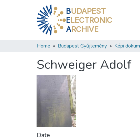
B
UDAPEST
E
LECTRONIC
A
RCHIVE
Home
Budapest Gyűjtemény
Képi doku
Schweiger Adolf
Date