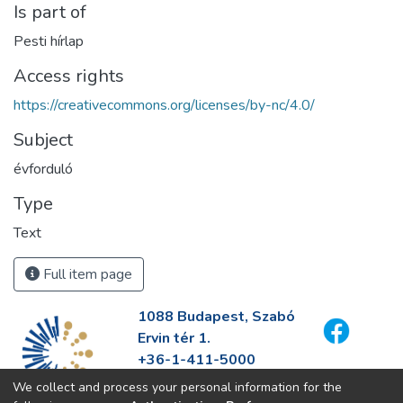
Is part of
Pesti hírlap
Access rights
https://creativecommons.org/licenses/by-nc/4.0/
Subject
évforduló
Type
Text
Full item page
1088 Budapest, Szabó
Ervin tér 1.
+36-1-411-5000
info@fszek.hu
We collect and process your personal information for the