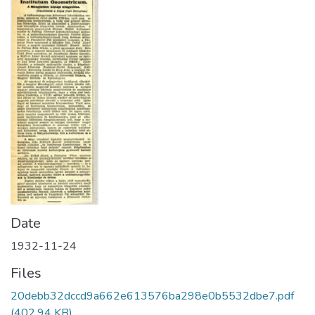
Date
1932-11-24
Files
20debb32dccd9a662e613576ba298e0b5532dbe7.pdf
(402.94 KB)