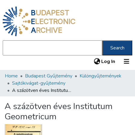
B
UDAPEST
E
LECTRONIC
A
RCHIVE
Search
(current
Log In
Home
Budapest Gyűjtemény
Különgyűjtemények
Communities & Collections
Sajtókivágat-gyűjtemény
All of DSpace
A százötven éves Institutum Geometricum
Statistics
A százötven éves Institutum
About us
Geometricum