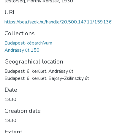
testőrség
,
Horthy-korszak
,
1930
URI
https://bea.fszek.hu/handle/20.500.14711/159136
Collections
Budapest-képarchívum
Andrássy út 150
Geographical location
Budapest. 6. kerület. Andrássy út
Budapest. 6. kerület. Bajcsy-Zsilinszky út
Date
1930
Creation date
1930
Extent