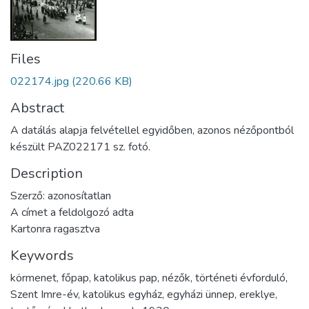
Files
022174.jpg
(220.66 KB)
Abstract
A datálás alapja felvétellel egyidőben, azonos nézőpontból
készült PAZ022171 sz. fotó.
Description
Szerző: azonosítatlan
A címet a feldolgozó adta
Kartonra ragasztva
Keywords
körmenet
,
főpap
,
katolikus pap
,
nézők
,
történeti évforduló
,
Szent Imre-év
,
katolikus egyház
,
egyházi ünnep
,
ereklye
,