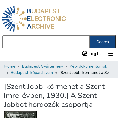
B
UDAPEST
E
LECTRONIC
A
RCHIVE
Search
(current
Log In
Home
Budapest Gyűjtemény
Képi dokumentumok
Communities & Collections
Budapest-képarchívum
[Szent Jobb-körmenet a Szent Imre-évben, 1930.] A Szent Jobbot hordozók csoportja
All of DSpace
[Szent Jobb-körmenet a Szent
Statistics
Imre-évben, 1930.] A Szent
About us
Jobbot hordozók csoportja