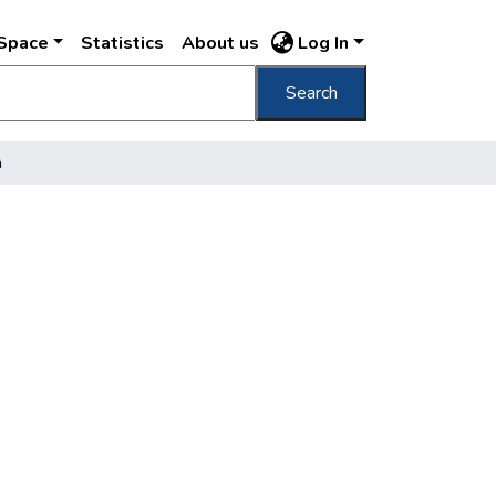
DSpace
Statistics
About us
Log In
Search
a