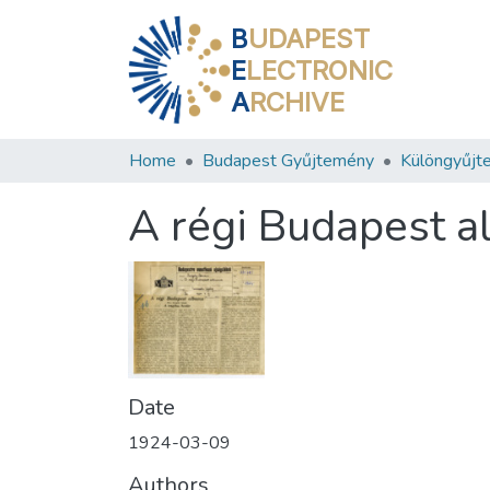
B
UDAPEST
E
LECTRONIC
A
RCHIVE
Home
Budapest Gyűjtemény
Különgyűjt
A régi Budapest 
Date
1924-03-09
Authors