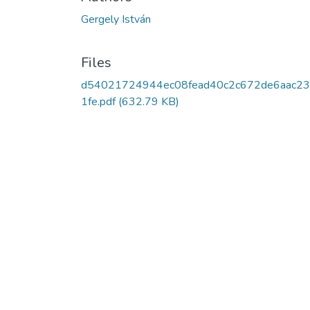
Gergely István
Files
d54021724944ec08fead40c2c672de6aac2
1fe.pdf
(632.79 KB)