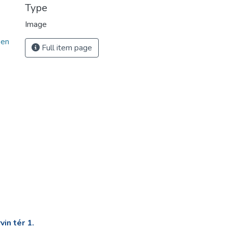
Type
Image
een
Full item page
in tér 1.