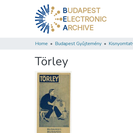
B
UDAPEST
E
LECTRONIC
A
RCHIVE
Home
Budapest Gyűjtemény
Kisnyomtat
Törley