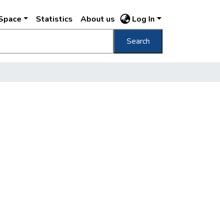
DSpace
Statistics
About us
Log In
Search