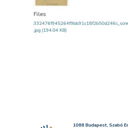
Files
332476f945264f9bb91c18f2b50d246c_scr
.jpg
(194.04 KB)
1088 Budapest, Szabó Erv