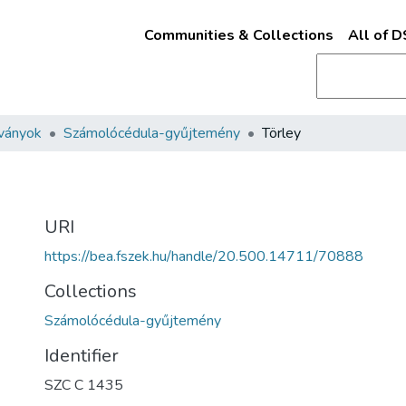
Communities & Collections
All of 
ványok
Számolócédula-gyűjtemény
Törley
URI
https://bea.fszek.hu/handle/20.500.14711/70888
Collections
Számolócédula-gyűjtemény
Identifier
SZC C 1435