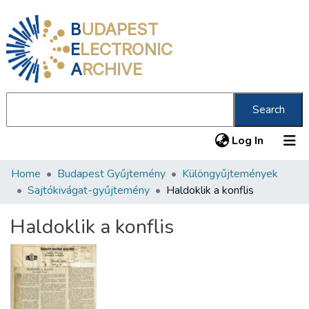
B
UDAPEST
E
LECTRONIC
A
RCHIVE
Search
(current
Log In
Home
Budapest Gyűjtemény
Különgyűjtemények
Communities & Collections
Sajtókivágat-gyűjtemény
Haldoklik a konflis
All of DSpace
Haldoklik a konflis
Statistics
About us