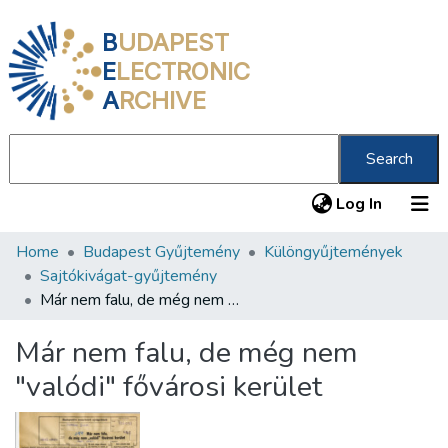
B
UDAPEST
E
LECTRONIC
A
RCHIVE
Search
(current
Log In
Home
Budapest Gyűjtemény
Különgyűjtemények
Communities & Collections
Sajtókivágat-gyűjtemény
All of DSpace
Már nem falu, de még nem "valódi" fővárosi kerület
Statistics
Már nem falu, de még nem
About us
"valódi" fővárosi kerület