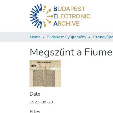
B
UDAPEST
E
LECTRONIC
A
RCHIVE
Home
Budapest Gyűjtemény
Különgyűjt
Megszűnt a Fiume
Date
1923-08-23
Files