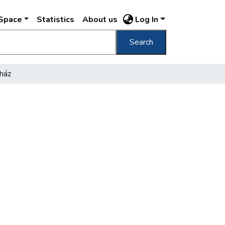
DSpace
Statistics
About us
Log In
Search
ház