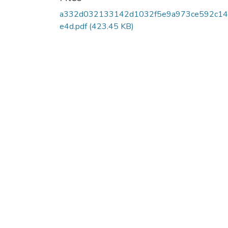
a332d032133142d1032f5e9a973ce592c14
e4d.pdf
(423.45 KB)