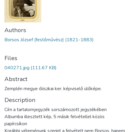
Authors
Borsos József (festőművész) (1821-1883)
Files
040271.jpg
(111.67 KB)
Abstract
Zemplén megye óliszkai ker. képviselő ülőképe.
Description
Cím a tartalomjegyzék sorszámozott jegyzékében
Albumba illesztett kép, 5 másik felvétellel közös
papírcsíkon
Korábbi vélemények szerint a felvételt nem Borsos, hanem