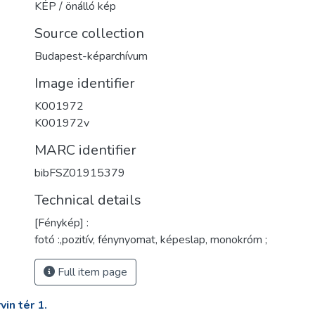
KÉP / önálló kép
Source collection
Budapest-képarchívum
Image identifier
K001972
K001972v
MARC identifier
bibFSZ01915379
Technical details
[Fénykép] :
fotó :,pozitív, fénynyomat, képeslap, monokróm ;
Full item page
in tér 1.