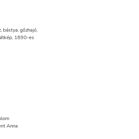
z
,
bástya
,
gőzhajó
,
látkép
,
1890-es
mplom
zent Anna