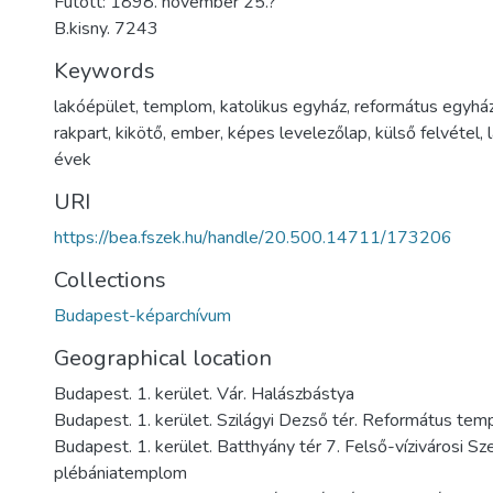
Futott: 1898. november 25.?
B.kisny. 7243
Keywords
lakóépület
,
templom
,
katolikus egyház
,
református egyhá
rakpart
,
kikötő
,
ember
,
képes levelezőlap
,
külső felvétel
,
évek
URI
https://bea.fszek.hu/handle/20.500.14711/173206
Collections
Budapest-képarchívum
Geographical location
Budapest. 1. kerület. Vár. Halászbástya
Budapest. 1. kerület. Szilágyi Dezső tér. Református te
Budapest. 1. kerület. Batthyány tér 7. Felső-vízivárosi S
plébániatemplom