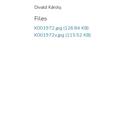
Divald Károly,
Files
K001972.jpg
(126.84 KB)
K001972v.jpg
(115.52 KB)