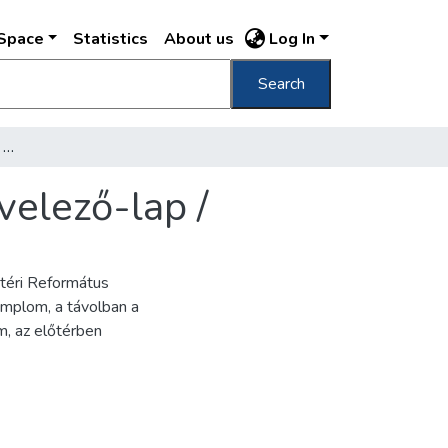
DSpace
Statistics
About us
Log In
Search
Budapest Budai részlet = Ofner Ansicht : levelező-lap /
velező-lap /
 téri Református
emplom, a távolban a
, az előtérben