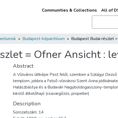
Communities & Collections
All of 
mentumok
Budapest-képarchívum
zlet = Ofner Ansicht : le
Abstract
A Víziváros látképe Pest felől, szemben a Szilágyi Dezső
templom, jobbra a Felső-vízivárosi Szent Anna plébániat
Halászbástya és a Budavári Nagyboldogasszony-templom
kikötő átkelőhajó (csavargőzös, propeller)
Description
Sorozatszám: 14