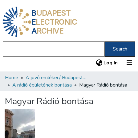
B
UDAPEST
E
LECTRONIC
A
RCHIVE
Search
(current
Log In
Home
A jövő emlékei / Budapest ma
Communities & Collections
A rádió épületének bontása
Magyar Rádió bontása
All of DSpace
Magyar Rádió bontása
Statistics
About us