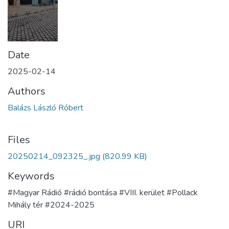
Date
2025-02-14
Authors
Balázs László Róbert
Files
20250214_092325_.jpg
(820.99 KB)
Keywords
#Magyar Rádió #rádió bontása #VIII. kerület #Pollack
Mihály tér #2024-2025
URI