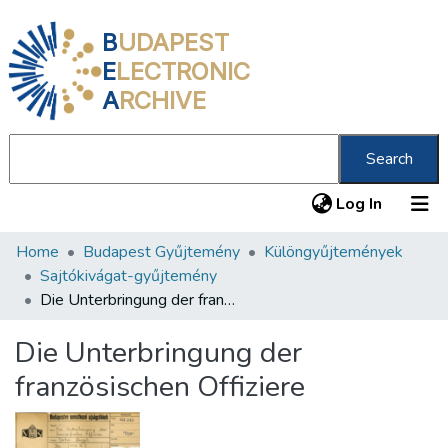
B
UDAPEST
E
LECTRONIC
A
RCHIVE
Search
(current
Log In
Home
Budapest Gyűjtemény
Különgyűjtemények
Communities & Collections
Sajtókivágat-gyűjtemény
All of DSpace
Die Unterbringung der französischen Offiziere
Statistics
Die Unterbringung der
About us
französischen Offiziere