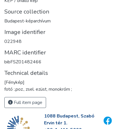
KÉP / önálló kép
Source collection
Budapest-képarchívum
Image identifier
022948
MARC identifier
bibFSZ01482466
Technical details
[Fénykép]
fotó :,poz., zsel. ezüst, monokróm ;
Full item page
1088 Budapest, Szabó
Ervin tér 1.