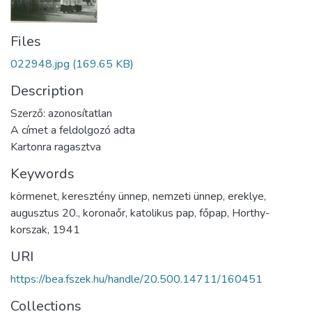
Files
022948.jpg
(169.65 KB)
Description
Szerző: azonosítatlan
A címet a feldolgozó adta
Kartonra ragasztva
Keywords
körmenet
,
keresztény ünnep
,
nemzeti ünnep
,
ereklye
,
augusztus 20.
,
koronaőr
,
katolikus pap
,
főpap
,
Horthy-
korszak
,
1941
URI
https://bea.fszek.hu/handle/20.500.14711/160451
Collections