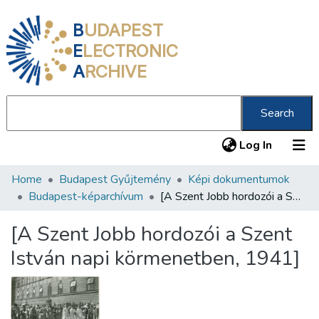
B
UDAPEST
E
LECTRONIC
A
RCHIVE
Search
(current
Log In
Home
Budapest Gyűjtemény
Képi dokumentumok
Communities & Collections
Budapest-képarchívum
[A Szent Jobb hordozói a Szent István napi körmenetben, 1941]
All of DSpace
[A Szent Jobb hordozói a Szent
Statistics
István napi körmenetben, 1941]
About us