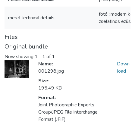
fotó :,modern kon
meszl.technical.details
zselatinos ezüst
Files
Original bundle
Now showing
1 - 1 of 1
Name:
Down
001298.jpg
load
Size:
195.49 KB
Format:
Joint Photographic Experts
Group/JPEG File Interchange
Format (JFIF)