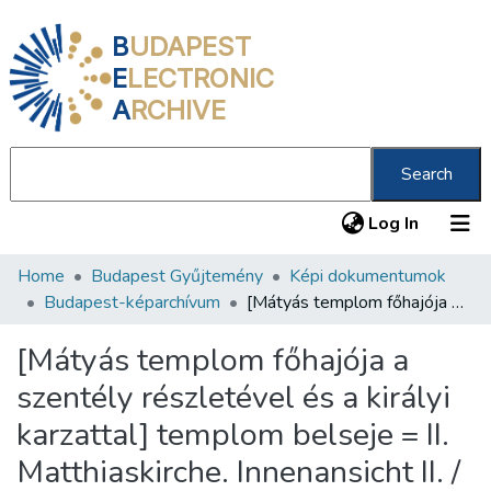
B
UDAPEST
E
LECTRONIC
A
RCHIVE
Search
(current
Log In
Home
Budapest Gyűjtemény
Képi dokumentumok
Communities & Collections
Budapest-képarchívum
[Mátyás templom főhajója a szentély részletével és a királyi karzattal] templom belseje = II. Matthiaskirche. Innenansicht II. /
All of DSpace
[Mátyás templom főhajója a
Statistics
szentély részletével és a királyi
About us
karzattal] templom belseje = II.
Matthiaskirche. Innenansicht II. /