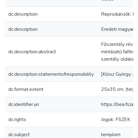
dc.description
Reprodukciók: 
dc.description
Eredeti magyar c
Főszentély rész
dc.description.abstract
mintázatú falfest
szentély oldalon
dc.description.statementofresponsibility
[Klösz György ; po
dc.format.extent
25x35 cm, (telje
dc.identifier.uri
https://bea.fsz
dc.rights
Jogok: FSZEK
dc.subject
templom