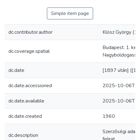
Simple item page
dc.contributor.author
Klösz György (
Budapest. 1. ker
dc.coverage.spatial
Nagyboldogassz
dc.date
[1897 után] ([19
dc.date.accessioned
2025-10-06T17
dc.date.available
2025-10-06T17
dc.date.created
1960
Szerzőségi adat f
dc.description
felirat