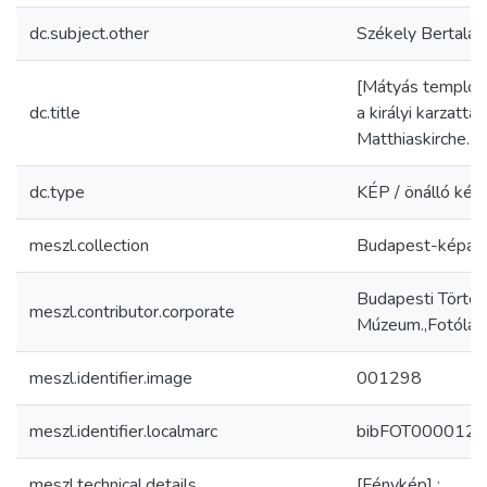
dc.subject.other
Székely Bertala
[Mátyás templom 
dc.title
a királyi karzatta
Matthiaskirche. In
dc.type
KÉP / önálló kép
meszl.collection
Budapest-képar
Budapesti Történ
meszl.contributor.corporate
Múzeum.,Fotólab
meszl.identifier.image
001298
meszl.identifier.localmarc
bibFOT000012
meszl.technical.details
[Fénykép] :