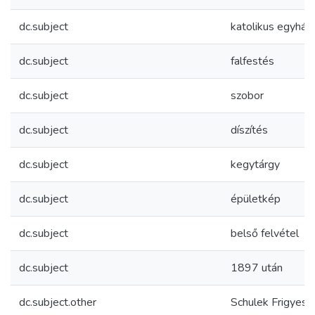
dc.subject
katolikus egyház
dc.subject
falfestés
dc.subject
szobor
dc.subject
díszítés
dc.subject
kegytárgy
dc.subject
épületkép
dc.subject
belső felvétel
dc.subject
1897 után
dc.subject.other
Schulek Frigyes