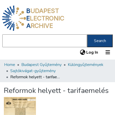
B
UDAPEST
E
LECTRONIC
A
RCHIVE
Search
(current
Log In
Home
Budapest Gyűjtemény
Különgyűjtemények
Communities & Collections
Sajtókivágat-gyűjtemény
All of DSpace
Reformok helyett - tarifaemelés
Statistics
Reformok helyett - tarifaemelés
About us