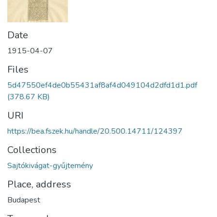
Date
1915-04-07
Files
5d47550ef4de0b55431af8af4d049104d2dfd1d1.pdf
(378.67 KB)
URI
https://bea.fszek.hu/handle/20.500.14711/124397
Collections
Sajtókivágat-gyűjtemény
Place, address
Budapest